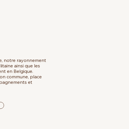
e, notre rayonnement
itaine ainsi que les
ent en Belgique.
ion commune, place
mpagnements et