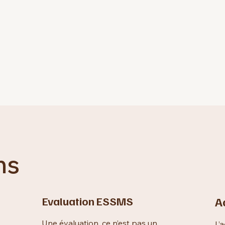
ns
Evaluation ESSMS
A
Une évaluation, ce n’est pas un
L’