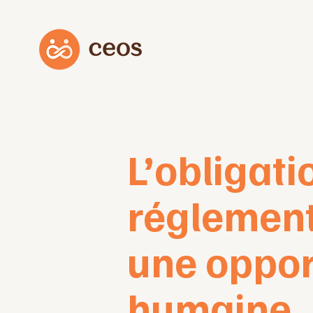
L’obligati
réglement
une oppor
humaine