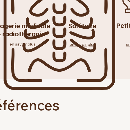
Peti
agerie médicale
Sanitaire
 radiotherapie
en savoir plus
en savoir plus
en
éférences